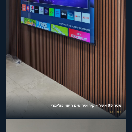
מסך 85 אינץ׳ – קיר אירועים חיפוי פולימרי
רמת גן