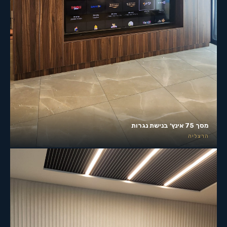
מסך 75 אינץ׳ בנישת נגרות
הרצליה