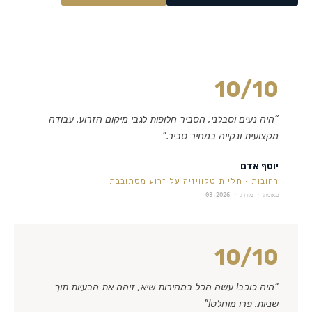
10
/10
“
היה נעים וסבלני, הסביר חלופות לגבי מיקום הזרוע. עבודה
מקצועית ונקייה במחיר סביר.
”
יוסף אדם
רחובות
·
תליית טלוויזיה על זרוע מסתובבת
מאומת · מידרג ·
03.2026
10
/10
“
היה כוכב! עשה הכל במהירות שיא, זיהה את הבעיות תוך
שניות. פרו מוחלט!
”