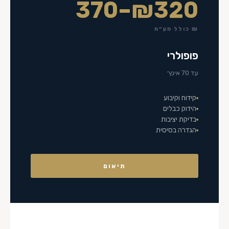
₪320–370
₪ כולל מע״מ
פופולרי
עד 70 אינץ׳
קידוח וקיבוע
הידוק כבלים
בדיקת יציבות
הגדרה בסיסית
תיאום