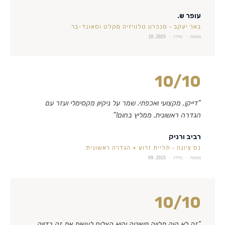
עופר ש.
באר יעקב
·
סנכרון טלוויזיה מקלט וסאונד-בר
מאומת · מידרג ·
10.2025
10
/10
“
דייקן, מקצועי ואכפתי. שמר על ניקיון מקסימלי ועזר עם
הגדרה ראשונית. ממליץ בחום!
”
רביב ורניק
נס ציונה
·
תליית זרוע + הגדרה ראשונית
מאומת · מידרג ·
09.2025
10
/10
“
זה לא היה תלייה פשוטה והוא הצליח לעשות את זה בדיוק