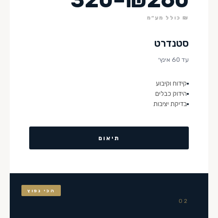
₪ כולל מע״מ
סטנדרט
עד 60 אינץ׳
קידוח וקיבוע
הידוק כבלים
בדיקת יציבות
תיאום
הכי נפוץ
02