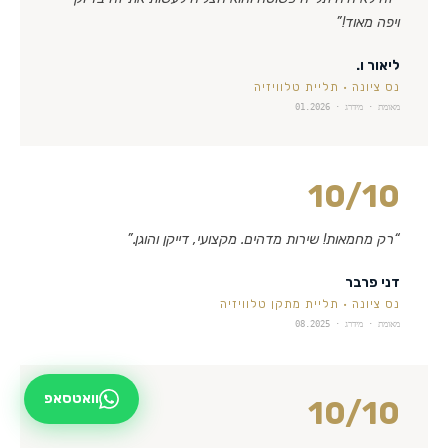
ויפה מאוד!
”
ליאור ו.
נס ציונה
·
תליית טלוויזיה
מאומת · מידרג ·
01.2026
10
/10
“
רק מחמאות! שירות מדהים. מקצועי, דייקן והוגן.
”
דני פרבר
נס ציונה
·
תליית מתקן טלוויזיה
מאומת · מידרג ·
08.2025
וואטסאפ
10
/10