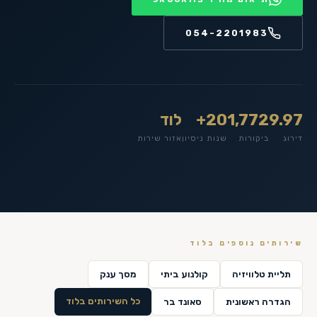
054-2201983
9.97
1,772
20+
לוד
דירוג
ביקורות
שנות ניסיון
אזור שירות
שירותים נוספים ב
לוד
תליית טלוויזיה
קולנוע ביתי
מסך ענק
כל השירותים ב
לוד
הגדרה ראשונית
סאונד בר