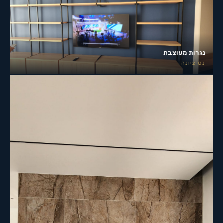
נגרות מעוצבת
נס ציונה