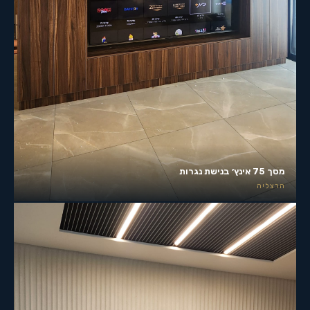
מסך 75 אינץ׳ בנישת נגרות
הרצליה