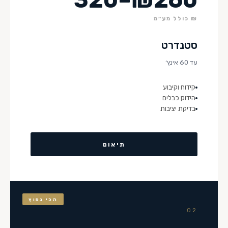
₪ כולל מע״מ
סטנדרט
עד 60 אינץ׳
קידוח וקיבוע
הידוק כבלים
בדיקת יציבות
תיאום
הכי נפוץ
02