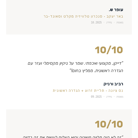
עופר ש.
באר יעקב
·
סנכרון טלוויזיה מקלט וסאונד-בר
מאומת · מידרג ·
10.2025
10
/10
“
דייקן, מקצועי ואכפתי. שמר על ניקיון מקסימלי ועזר עם
הגדרה ראשונית. ממליץ בחום!
”
רביב ורניק
נס ציונה
·
תליית זרוע + הגדרה ראשונית
מאומת · מידרג ·
09.2025
10
/10
“
זה לא היה תלייה פשוטה והוא הצליח לעשות את זה בדיוק