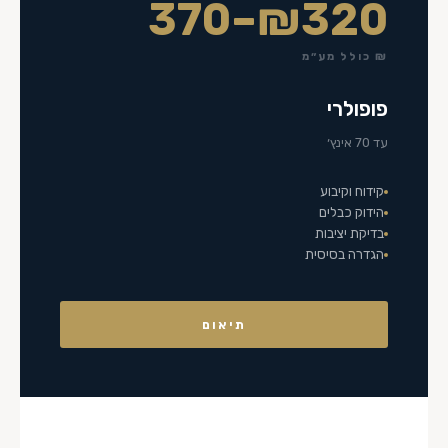
₪320–370
₪ כולל מע״מ
פופולרי
עד 70 אינץ׳
קידוח וקיבוע
הידוק כבלים
בדיקת יציבות
הגדרה בסיסית
תיאום