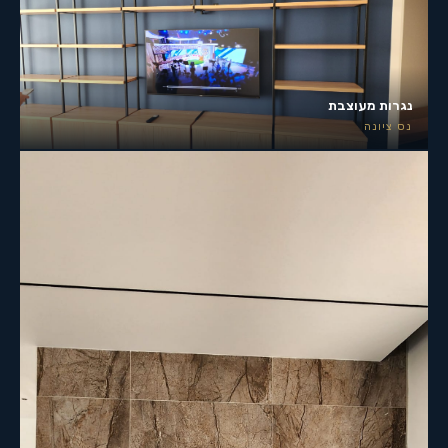
נגרות מעוצבת
נס ציונה