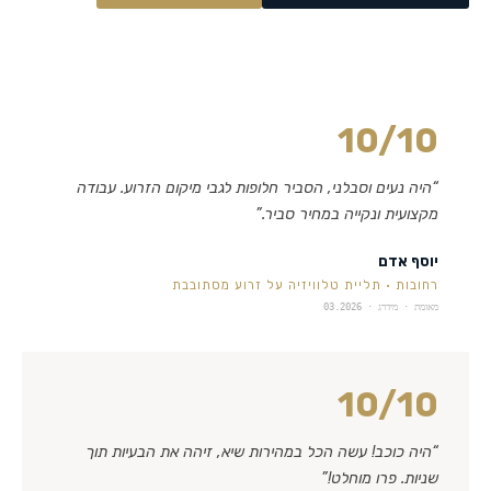
10
/10
“
היה נעים וסבלני, הסביר חלופות לגבי מיקום הזרוע. עבודה
מקצועית ונקייה במחיר סביר.
”
יוסף אדם
רחובות
·
תליית טלוויזיה על זרוע מסתובבת
מאומת · מידרג ·
03.2026
10
/10
“
היה כוכב! עשה הכל במהירות שיא, זיהה את הבעיות תוך
שניות. פרו מוחלט!
”