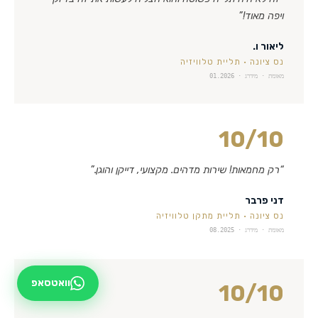
ויפה מאוד!
”
ליאור ו.
נס ציונה
·
תליית טלוויזיה
מאומת · מידרג ·
01.2026
10
/10
“
רק מחמאות! שירות מדהים. מקצועי, דייקן והוגן.
”
דני פרבר
נס ציונה
·
תליית מתקן טלוויזיה
מאומת · מידרג ·
08.2025
וואטסאפ
10
/10