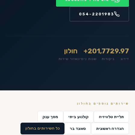
054-2201983
9.97
1,772
20+
חולון
דירוג
ביקורות
שנות ניסיון
אזור שירות
שירותים נוספים ב
חולון
תליית טלוויזיה
קולנוע ביתי
מסך ענק
כל השירותים ב
חולון
הגדרה ראשונית
סאונד בר