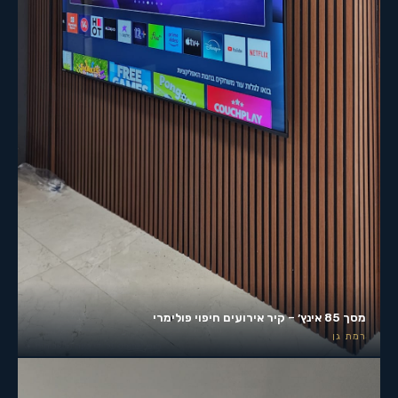
מסך 85 אינץ׳ – קיר אירועים חיפוי פולימרי
רמת גן