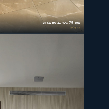
מסך 75 אינץ׳ בנישת נגרות
הרצליה