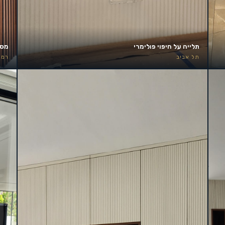
תלייה על חיפוי פולימרי
מסך 85 אינץ׳ – קיר אירוע
תל אביב
רמת