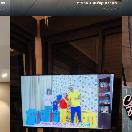
מערכת קולנוע + ארונית
שני
ראשון לציון
אשד