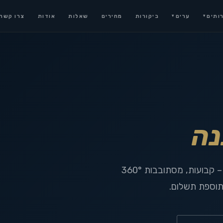
ותים
ערים
ביקורות
מחירים
שאלות
אודות
צרו קשר
▾
▾
נה
בוריס מגיע ליבנה עם זרועות לכל סוגי המסכים – קבועות, מסתובבות 360°
תוספת תשלום.