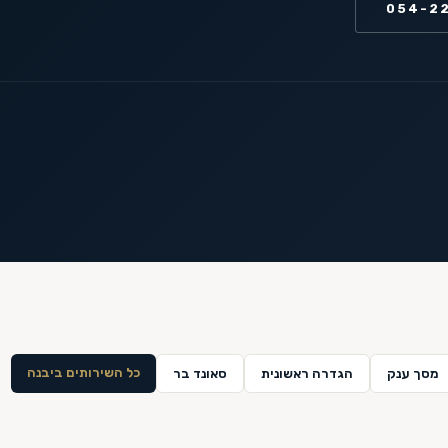
054-2
כל השירותים ב
יבנה
מסך ענק
הגדרה ראשונית
סאונד בר