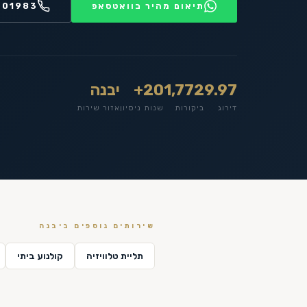
תיאום מהיר בוואטסאפ
201983
9.97
1,772
20+
יבנה
דירוג
ביקורות
שנות ניסיון
אזור שירות
שירותים נוספים ב
יבנה
תליית טלוויזיה
קולנוע ביתי