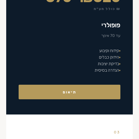
₪ כולל מע״מ
פופולרי
עד 70 אינץ׳
קידוח וקיבוע
הידוק כבלים
בדיקת יציבות
הגדרה בסיסית
תיאום
03