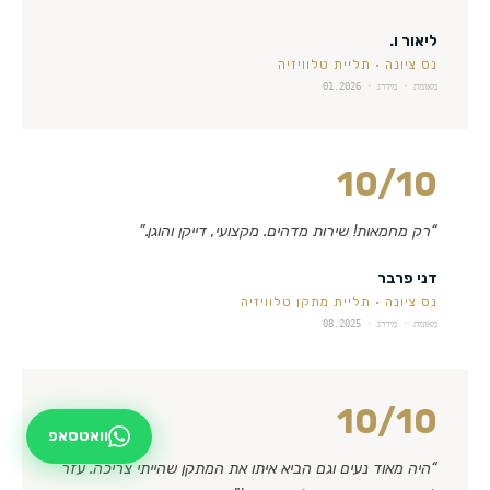
ליאור ו.
נס ציונה
·
תליית טלוויזיה
מאומת · מידרג ·
01.2026
10
/10
“
רק מחמאות! שירות מדהים. מקצועי, דייקן והוגן.
”
דני פרבר
נס ציונה
·
תליית מתקן טלוויזיה
מאומת · מידרג ·
08.2025
10
/10
וואטסאפ
“
היה מאוד נעים וגם הביא איתו את המתקן שהייתי צריכה. עזר