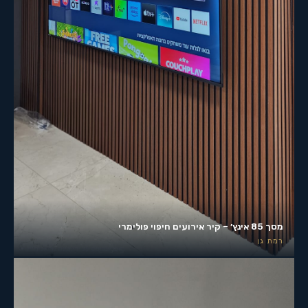
מסך 85 אינץ׳ – קיר אירועים חיפוי פולימרי
רמת גן