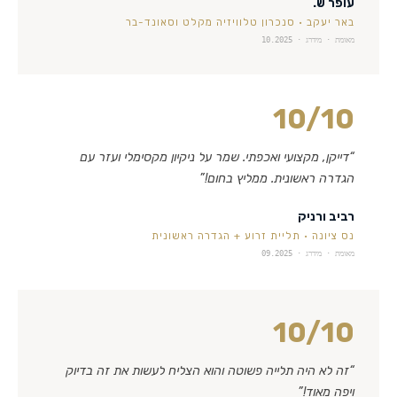
עופר ש.
באר יעקב
·
סנכרון טלוויזיה מקלט וסאונד-בר
מאומת · מידרג ·
10.2025
10
/10
“
דייקן, מקצועי ואכפתי. שמר על ניקיון מקסימלי ועזר עם
הגדרה ראשונית. ממליץ בחום!
”
רביב ורניק
נס ציונה
·
תליית זרוע + הגדרה ראשונית
מאומת · מידרג ·
09.2025
10
/10
“
זה לא היה תלייה פשוטה והוא הצליח לעשות את זה בדיוק
ויפה מאוד!
”