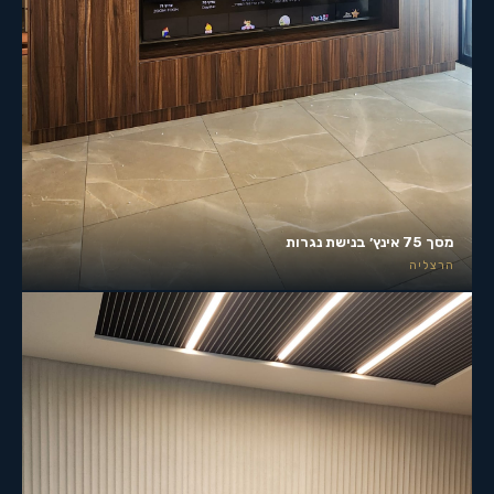
מסך 75 אינץ׳ בנישת נגרות
הרצליה