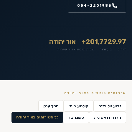
054-2201983
9.97
1,772
20+
אור יהודה
דירוג
ביקורות
שנות ניסיון
אזור שירות
שירותים נוספים ב
אור יהודה
זרוע טלוויזיה
קולנוע ביתי
מסך ענק
כל השירותים ב
אור יהודה
הגדרה ראשונית
סאונד בר