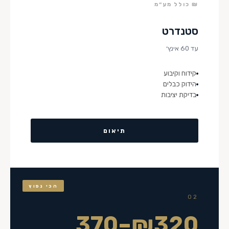
₪ כולל מע״מ
סטנדרט
עד 60 אינץ׳
קידוח וקיבוע
הידוק כבלים
בדיקת יציבות
תיאום
הכי נפוץ
02
₪320–370