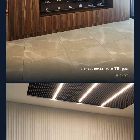
מסך 75 אינץ׳ בנישת נגרות
הרצליה