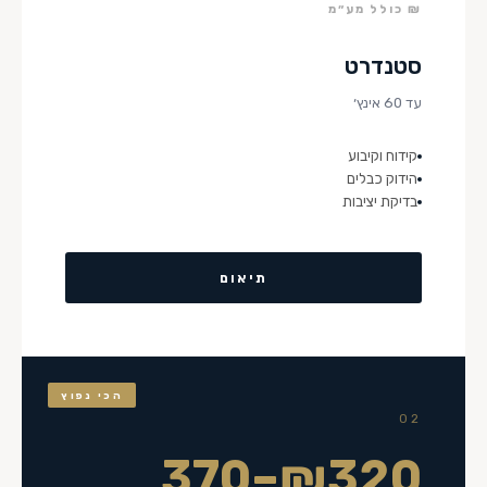
₪ כולל מע״מ
סטנדרט
עד 60 אינץ׳
קידוח וקיבוע
הידוק כבלים
בדיקת יציבות
תיאום
הכי נפוץ
02
₪320–370