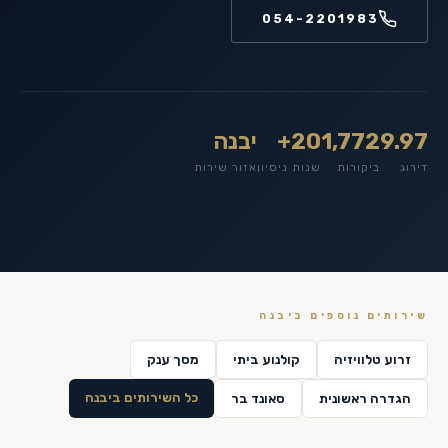
054-2201983
9.97
1,772
20+
יבנה
דירוג
ביקורות
שנות ניסיון
אזור שירות
שירותים נוספים ב
יבנה
זרוע טלוויזיה
קולנוע ביתי
מסך ענק
כל השירותים ב
יבנה
הגדרה ראשונית
סאונד בר