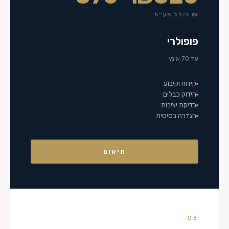
₪ כולל מע״מ
פופולרי
עד 70 אינץ׳
קידוח וקיבוע
הידוק כבלים
בדיקת יציבות
הגדרה בסיסית
תיאום
03