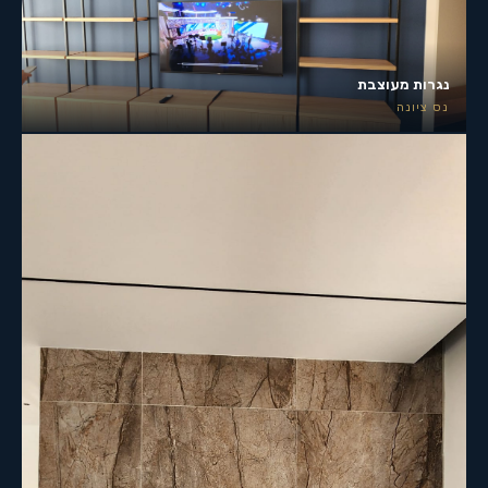
נגרות מעוצבת
נס ציונה