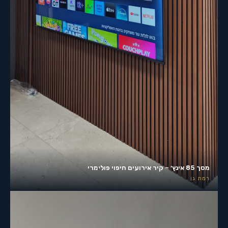
מסך 85 אינץ׳ – קיר אירועים חיפוי פולימרי
רמת גן