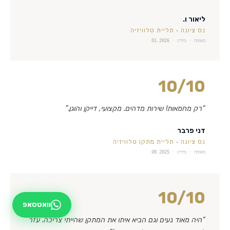
ליאור ו.
נס ציונה
·
תליית טלוויזיה
מאומת · מידרג ·
01.2026
10
/10
“
רק מחמאות! שירות מדהים. מקצועי, דייקן והוגן.
”
דני פרבר
נס ציונה
·
תליית מתקן טלוויזיה
מאומת · מידרג ·
08.2025
10
/10
וואטסאפ
“
היה מאוד נעים וגם הביא איתו את המתקן שהייתי צריכה. עזר