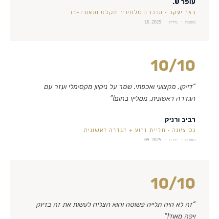
עופר ש.
באר יעקב
·
סנכרון טלוויזיה מקלט וסאונד-בר
מאומת · מידרג ·
10.2025
10
/10
“
דייקן, מקצועי ואכפתי. שמר על ניקיון מקסימלי ועזר עם
הגדרה ראשונית. ממליץ בחום!
”
רביב ורניק
נס ציונה
·
תליית זרוע + הגדרה ראשונית
מאומת · מידרג ·
09.2025
10
/10
“
זה לא היה תלייה פשוטה והוא הצליח לעשות את זה בדיוק
ויפה מאוד!
”