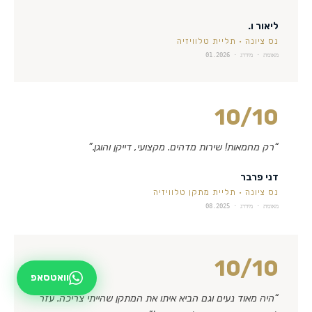
ליאור ו.
נס ציונה
·
תליית טלוויזיה
מאומת · מידרג ·
01.2026
10
/10
“
רק מחמאות! שירות מדהים. מקצועי, דייקן והוגן.
”
דני פרבר
נס ציונה
·
תליית מתקן טלוויזיה
מאומת · מידרג ·
08.2025
10
/10
וואטסאפ
“
היה מאוד נעים וגם הביא איתו את המתקן שהייתי צריכה. עזר