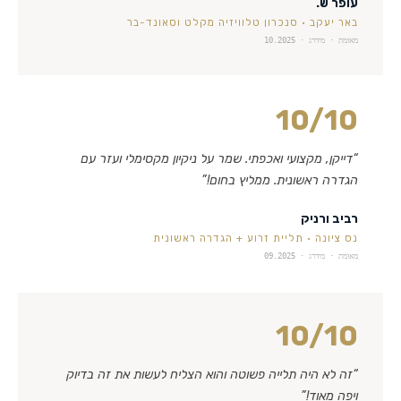
עופר ש.
באר יעקב
·
סנכרון טלוויזיה מקלט וסאונד-בר
מאומת · מידרג ·
10.2025
10
/10
“
דייקן, מקצועי ואכפתי. שמר על ניקיון מקסימלי ועזר עם
הגדרה ראשונית. ממליץ בחום!
”
רביב ורניק
נס ציונה
·
תליית זרוע + הגדרה ראשונית
מאומת · מידרג ·
09.2025
10
/10
“
זה לא היה תלייה פשוטה והוא הצליח לעשות את זה בדיוק
ויפה מאוד!
”