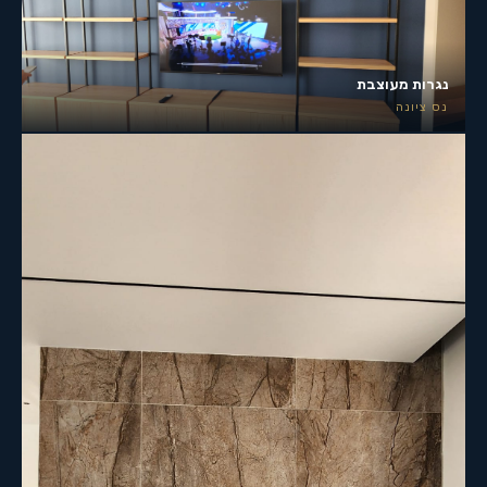
נגרות מעוצבת
נס ציונה