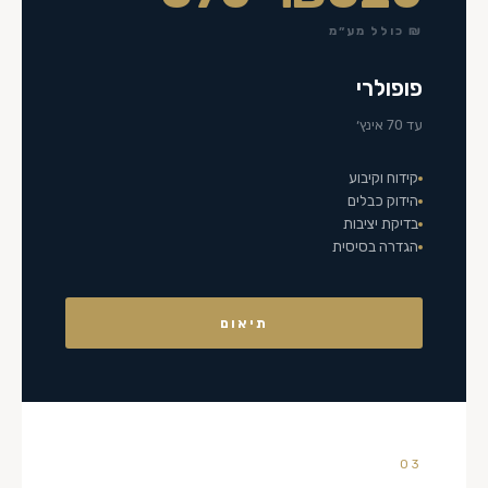
₪ כולל מע״מ
פופולרי
עד 70 אינץ׳
קידוח וקיבוע
הידוק כבלים
בדיקת יציבות
הגדרה בסיסית
תיאום
03