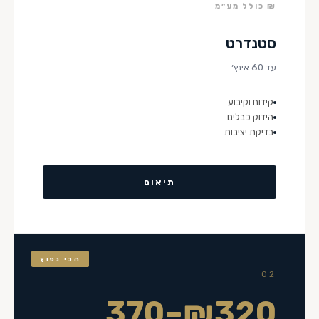
₪ כולל מע״מ
סטנדרט
עד 60 אינץ׳
קידוח וקיבוע
הידוק כבלים
בדיקת יציבות
תיאום
הכי נפוץ
02
₪320–370