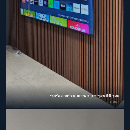
מסך 85 אינץ׳ – קיר אירועים חיפוי פולימרי
רמת גן