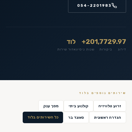
054-2201983
9.97
1,772
20+
לוד
דירוג
ביקורות
שנות ניסיון
אזור שירות
שירותים נוספים ב
לוד
זרוע טלוויזיה
קולנוע ביתי
מסך ענק
כל השירותים ב
לוד
הגדרה ראשונית
סאונד בר