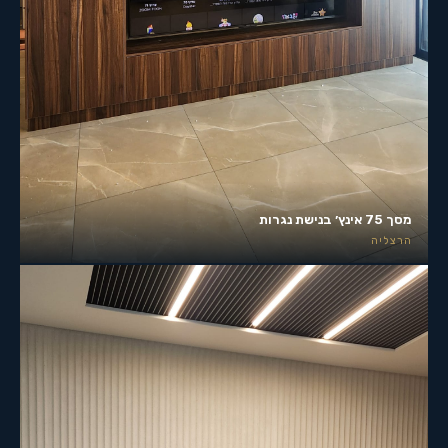
מסך 75 אינץ׳ בנישת נגרות
הרצליה