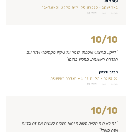
עופר ש.
באר יעקב
·
סנכרון טלוויזיה מקלט וסאונד-בר
מאומת · מידרג ·
10.2025
10
/10
“
דייקן, מקצועי ואכפתי. שמר על ניקיון מקסימלי ועזר עם
הגדרה ראשונית. ממליץ בחום!
”
רביב ורניק
נס ציונה
·
תליית זרוע + הגדרה ראשונית
מאומת · מידרג ·
09.2025
10
/10
“
זה לא היה תלייה פשוטה והוא הצליח לעשות את זה בדיוק
ויפה מאוד!
”