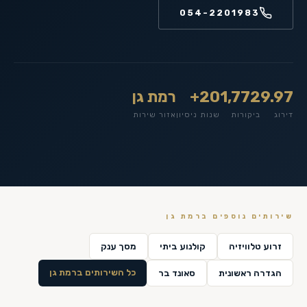
054-2201983
9.97
1,772
20+
רמת גן
דירוג
ביקורות
שנות ניסיון
אזור שירות
שירותים נוספים ב
רמת גן
זרוע טלוויזיה
קולנוע ביתי
מסך ענק
כל השירותים ב
רמת גן
הגדרה ראשונית
סאונד בר