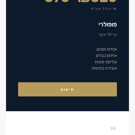
₪ כולל מע״מ
פופולרי
עד 70 אינץ׳
קידוח וקיבוע
הידוק כבלים
בדיקת יציבות
הגדרה בסיסית
תיאום
03