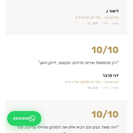
ליאור ו.
נס ציונה
·
תליית טלוויזיה
מאומת · מידרג ·
01.2026
10
/10
“
רק מחמאות! שירות מדהים. מקצועי, דייקן והוגן.
”
דני פרבר
נס ציונה
·
תליית מתקן טלוויזיה
מאומת · מידרג ·
08.2025
10
/10
וואטסאפ
“
היה מאוד נעים וגם הביא איתו את המתקן שהייתי צריכה. עזר