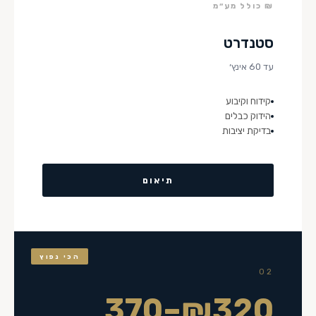
₪ כולל מע״מ
סטנדרט
עד 60 אינץ׳
קידוח וקיבוע
הידוק כבלים
בדיקת יציבות
תיאום
הכי נפוץ
02
₪320–370