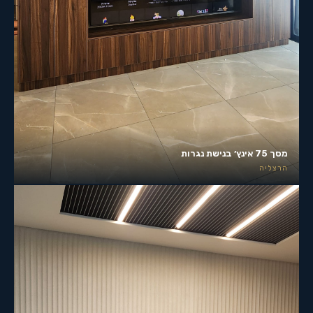
מסך 75 אינץ׳ בנישת נגרות
הרצליה