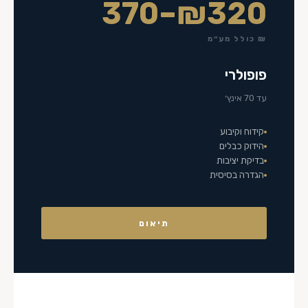
₪320–370
₪ כולל מע״מ
פופולרי
עד 70 אינץ׳
קידוח וקיבוע
הידוק כבלים
בדיקת יציבות
הגדרה בסיסית
תיאום