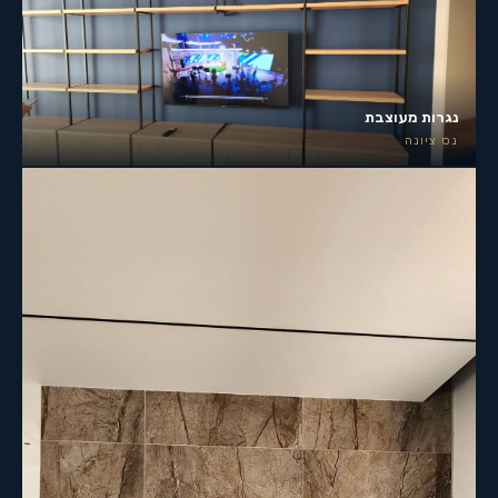
נגרות מעוצבת
נס ציונה