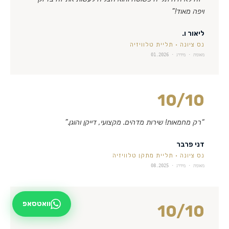
ויפה מאוד!
”
ליאור ו.
נס ציונה
·
תליית טלוויזיה
מאומת · מידרג ·
01.2026
10
/10
“
רק מחמאות! שירות מדהים. מקצועי, דייקן והוגן.
”
דני פרבר
נס ציונה
·
תליית מתקן טלוויזיה
מאומת · מידרג ·
08.2025
וואטסאפ
10
/10