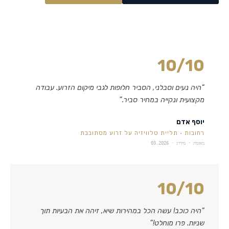
10
/10
“
היה נעים וסבלני, הסביר חלופות לגבי מיקום הזרוע. עבודה
מקצועית ונקייה במחיר סביר.
”
יוסף אדם
רחובות
·
תליית טלוויזיה על זרוע מסתובבת
מאומת · מידרג ·
03.2026
10
/10
“
היה כוכב! עשה הכל במהירות שיא, זיהה את הבעיות תוך
שניות. פרו מוחלט!
”