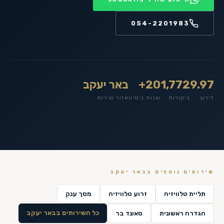
054-2201983
9.97
1,772
20+
באר יעקב
דירוג
ביקורות
שנות ניסיון
אזור שירות
שירותים נוספים ב
באר יעקב
תליית טלוויזיה
זרוע טלוויזיה
מסך ענק
כל השירותים ב
באר יעקב
הגדרה ראשונית
סאונד בר