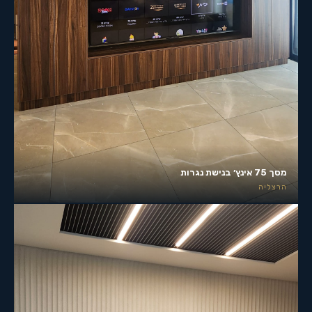
מסך 75 אינץ׳ בנישת נגרות
הרצליה