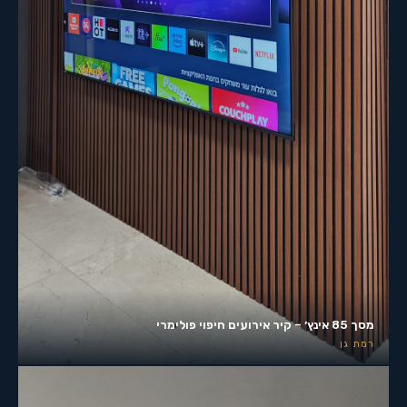
מסך 85 אינץ׳ – קיר אירועים חיפוי פולימרי
רמת גן