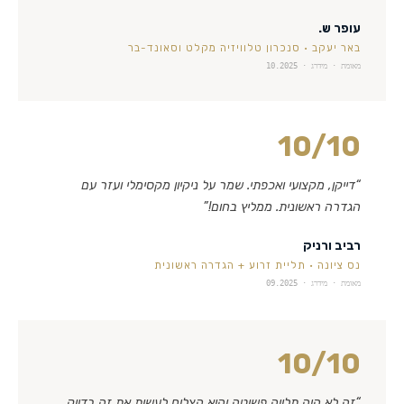
עופר ש.
באר יעקב
·
סנכרון טלוויזיה מקלט וסאונד-בר
מאומת · מידרג ·
10.2025
10
/10
“
דייקן, מקצועי ואכפתי. שמר על ניקיון מקסימלי ועזר עם
הגדרה ראשונית. ממליץ בחום!
”
רביב ורניק
נס ציונה
·
תליית זרוע + הגדרה ראשונית
מאומת · מידרג ·
09.2025
10
/10
“
זה לא היה תלייה פשוטה והוא הצליח לעשות את זה בדיוק