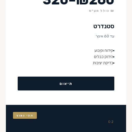
₪ כולל מע״מ
סטנדרט
עד 60 אינץ׳
קידוח וקיבוע
הידוק כבלים
בדיקת יציבות
תיאום
הכי נפוץ
02