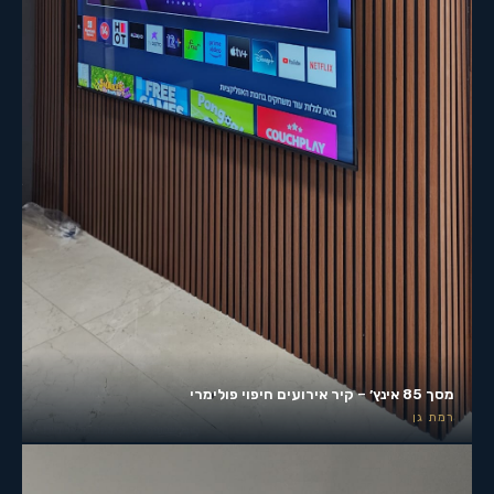
מסך 85 אינץ׳ – קיר אירועים חיפוי פולימרי
רמת גן