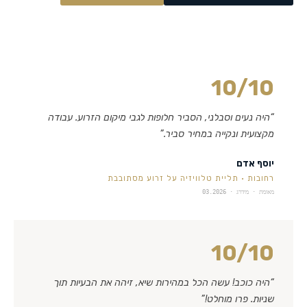
10
/10
“
היה נעים וסבלני, הסביר חלופות לגבי מיקום הזרוע. עבודה
מקצועית ונקייה במחיר סביר.
”
יוסף אדם
רחובות
·
תליית טלוויזיה על זרוע מסתובבת
מאומת · מידרג ·
03.2026
10
/10
“
היה כוכב! עשה הכל במהירות שיא, זיהה את הבעיות תוך
שניות. פרו מוחלט!
”