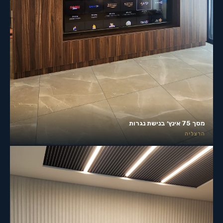
מסך 75 אינץ׳ בנישת נגרות
הרצליה