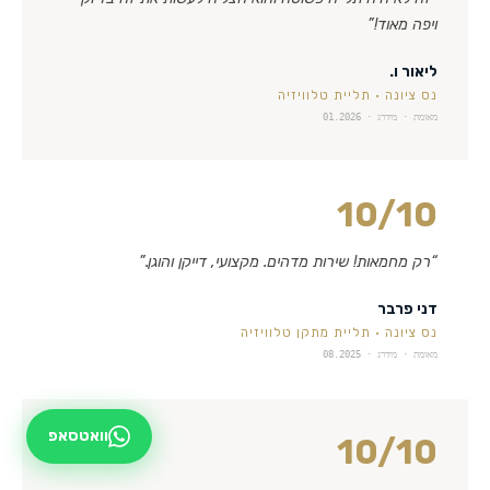
ויפה מאוד!
”
ליאור ו.
נס ציונה
·
תליית טלוויזיה
מאומת · מידרג ·
01.2026
10
/10
“
רק מחמאות! שירות מדהים. מקצועי, דייקן והוגן.
”
דני פרבר
נס ציונה
·
תליית מתקן טלוויזיה
מאומת · מידרג ·
08.2025
וואטסאפ
10
/10