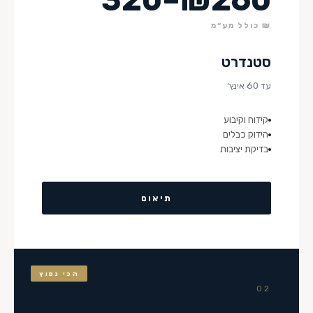
₪ כולל מע״מ
סטנדרט
עד 60 אינץ׳
קידוח וקיבוע
הידוק כבלים
בדיקת יציבות
תיאום
הכי נפוץ
02