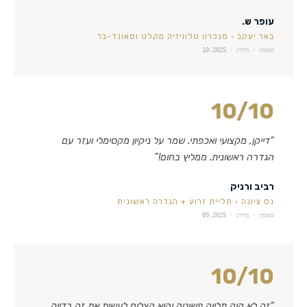
עופר ש.
באר יעקב
·
סנכרון טלוויזיה מקלט וסאונד-בר
מאומת · מידרג ·
10.2025
10
/10
“
דייקן, מקצועי ואכפתי. שמר על ניקיון מקסימלי ועזר עם
הגדרה ראשונית. ממליץ בחום!
”
רביב ורניק
נס ציונה
·
תליית זרוע + הגדרה ראשונית
מאומת · מידרג ·
09.2025
10
/10
“
זה לא היה תלייה פשוטה והוא הצליח לעשות את זה בדיוק