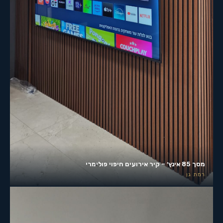
מסך 85 אינץ׳ – קיר אירועים חיפוי פולימרי
רמת גן