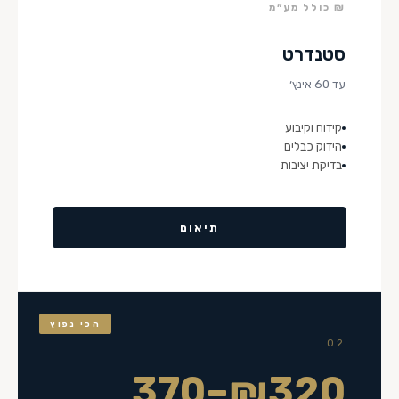
₪ כולל מע״מ
סטנדרט
עד 60 אינץ׳
קידוח וקיבוע
הידוק כבלים
בדיקת יציבות
תיאום
הכי נפוץ
02
₪320–370