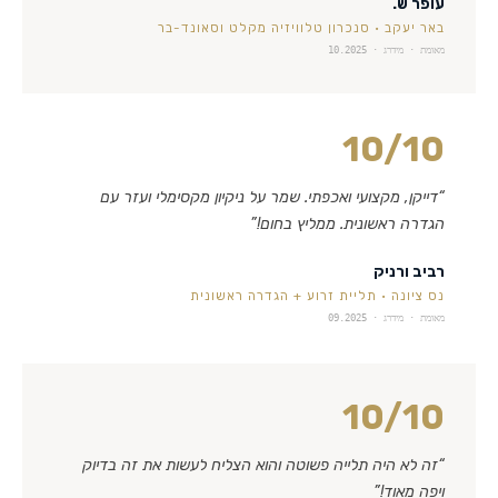
עופר ש.
באר יעקב
·
סנכרון טלוויזיה מקלט וסאונד-בר
מאומת · מידרג ·
10.2025
10
/10
“
דייקן, מקצועי ואכפתי. שמר על ניקיון מקסימלי ועזר עם
הגדרה ראשונית. ממליץ בחום!
”
רביב ורניק
נס ציונה
·
תליית זרוע + הגדרה ראשונית
מאומת · מידרג ·
09.2025
10
/10
“
זה לא היה תלייה פשוטה והוא הצליח לעשות את זה בדיוק
ויפה מאוד!
”