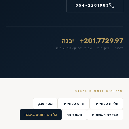
054-2201983
9.97
1,772
20+
יבנה
דירוג
ביקורות
שנות ניסיון
אזור שירות
שירותים נוספים ב
יבנה
תליית טלוויזיה
זרוע טלוויזיה
מסך ענק
כל השירותים ב
יבנה
הגדרה ראשונית
סאונד בר