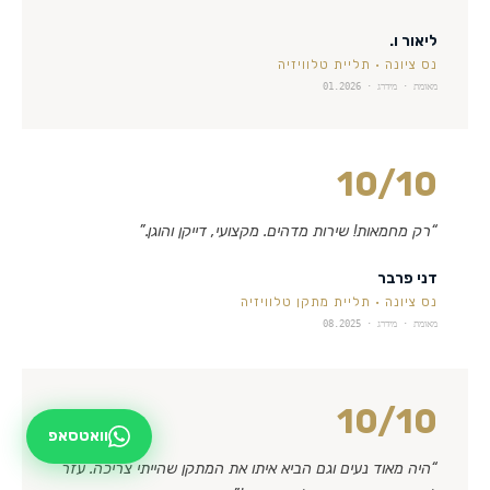
ליאור ו.
נס ציונה
·
תליית טלוויזיה
מאומת · מידרג ·
01.2026
10
/10
“
רק מחמאות! שירות מדהים. מקצועי, דייקן והוגן.
”
דני פרבר
נס ציונה
·
תליית מתקן טלוויזיה
מאומת · מידרג ·
08.2025
10
/10
וואטסאפ
“
היה מאוד נעים וגם הביא איתו את המתקן שהייתי צריכה. עזר