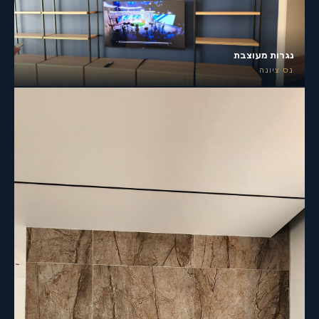
נגרות מעוצבת
נס ציונה