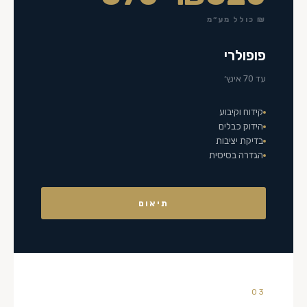
₪ כולל מע״מ
פופולרי
עד 70 אינץ׳
קידוח וקיבוע
הידוק כבלים
בדיקת יציבות
הגדרה בסיסית
תיאום
03