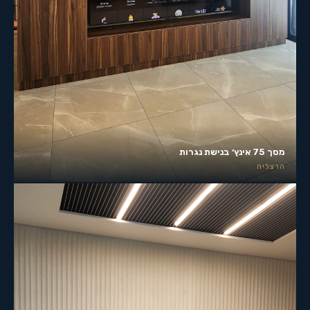
מסך 75 אינץ׳ בנישת נגרות
הרצליה