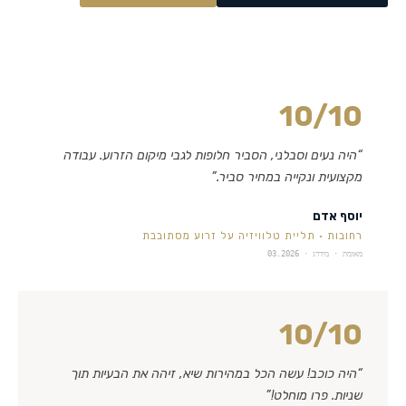
10
/10
“
היה נעים וסבלני, הסביר חלופות לגבי מיקום הזרוע. עבודה
מקצועית ונקייה במחיר סביר.
”
יוסף אדם
רחובות
·
תליית טלוויזיה על זרוע מסתובבת
מאומת · מידרג ·
03.2026
10
/10
“
היה כוכב! עשה הכל במהירות שיא, זיהה את הבעיות תוך
שניות. פרו מוחלט!
”