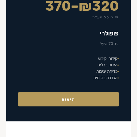
₪320–370
₪ כולל מע״מ
פופולרי
עד 70 אינץ׳
קידוח וקיבוע
הידוק כבלים
בדיקת יציבות
הגדרה בסיסית
תיאום