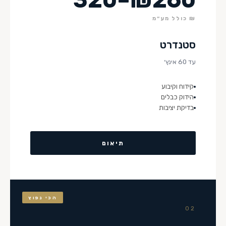
₪ כולל מע״מ
סטנדרט
עד 60 אינץ׳
קידוח וקיבוע
הידוק כבלים
בדיקת יציבות
תיאום
הכי נפוץ
02