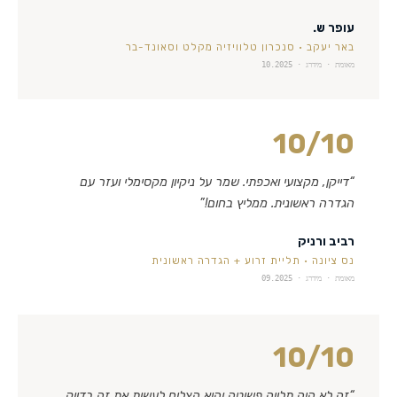
עופר ש.
באר יעקב
·
סנכרון טלוויזיה מקלט וסאונד-בר
מאומת · מידרג ·
10.2025
10
/10
“
דייקן, מקצועי ואכפתי. שמר על ניקיון מקסימלי ועזר עם
הגדרה ראשונית. ממליץ בחום!
”
רביב ורניק
נס ציונה
·
תליית זרוע + הגדרה ראשונית
מאומת · מידרג ·
09.2025
10
/10
“
זה לא היה תלייה פשוטה והוא הצליח לעשות את זה בדיוק