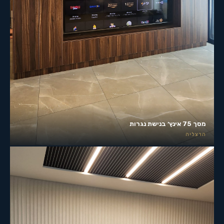
מסך 75 אינץ׳ בנישת נגרות
הרצליה