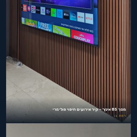
מסך 85 אינץ׳ – קיר אירועים חיפוי פולימרי
רמת גן