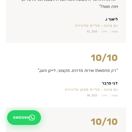
ויפה מאוד!
”
ליאור ו.
נס ציונה
·
תליית טלוויזיה
מאומת · מידרג ·
01.2026
10
/10
“
רק מחמאות! שירות מדהים. מקצועי, דייקן והוגן.
”
דני פרבר
נס ציונה
·
תליית מתקן טלוויזיה
מאומת · מידרג ·
08.2025
וואטסאפ
10
/10