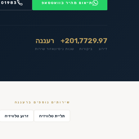
תיאום מהיר בוואטסאפ
201983
9.97
1,772
20+
רעננה
דירוג
ביקורות
שנות ניסיון
אזור שירות
שירותים נוספים ב
רעננה
תליית טלוויזיה
זרוע טלוויזיה