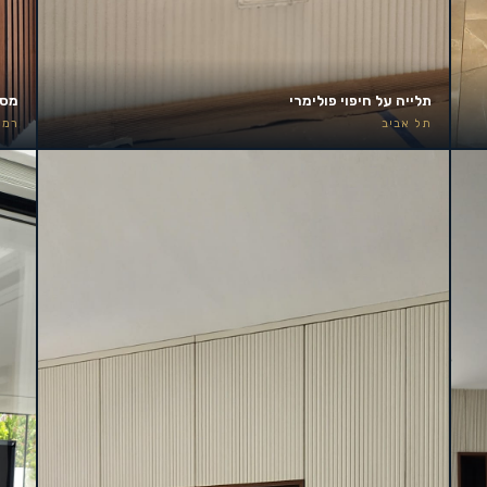
תלייה על חיפוי פולימרי
מסך 85 אינץ׳ – קיר אירוע
תל אביב
רמת