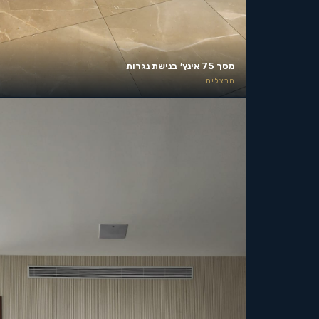
מסך 75 אינץ׳ בנישת נגרות
הרצליה