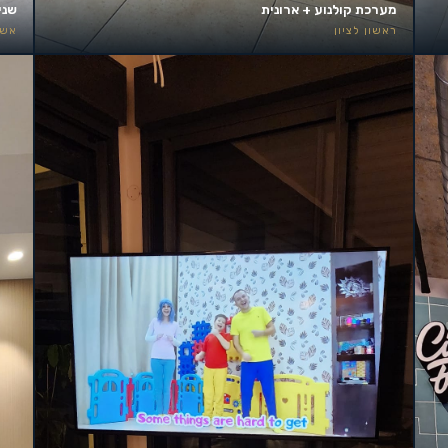
מערכת קולנוע + ארונית
שני
ראשון לציון
אשד