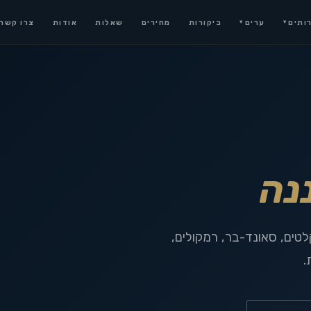
ותים
ערים
ביקורות
מחירים
שאלות
אודות
צרו קשר
▾
▾
נה
לטים, סאונד-בר, רמקולים,
.