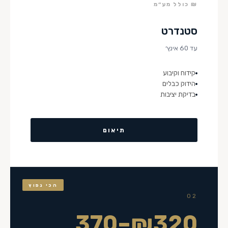
₪ כולל מע״מ
סטנדרט
עד 60 אינץ׳
קידוח וקיבוע
הידוק כבלים
בדיקת יציבות
תיאום
הכי נפוץ
02
₪320–370