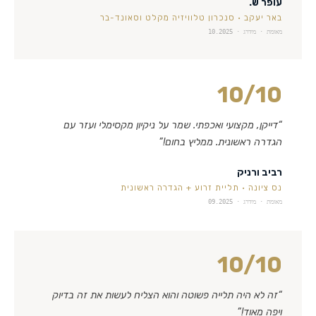
עופר ש.
באר יעקב
·
סנכרון טלוויזיה מקלט וסאונד-בר
מאומת · מידרג ·
10.2025
10
/10
“
דייקן, מקצועי ואכפתי. שמר על ניקיון מקסימלי ועזר עם
הגדרה ראשונית. ממליץ בחום!
”
רביב ורניק
נס ציונה
·
תליית זרוע + הגדרה ראשונית
מאומת · מידרג ·
09.2025
10
/10
“
זה לא היה תלייה פשוטה והוא הצליח לעשות את זה בדיוק
ויפה מאוד!
”