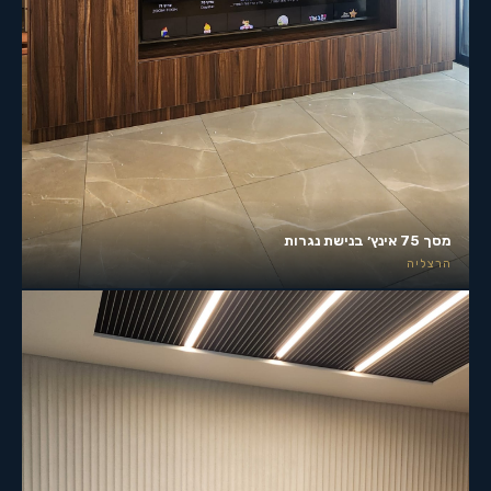
מסך 75 אינץ׳ בנישת נגרות
הרצליה