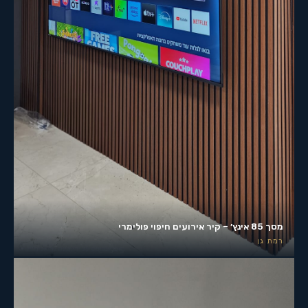
מסך 85 אינץ׳ – קיר אירועים חיפוי פולימרי
רמת גן