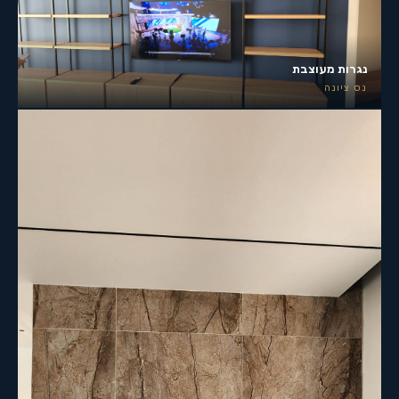
נגרות מעוצבת
נס ציונה