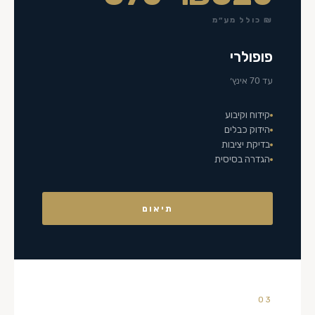
₪ כולל מע״מ
פופולרי
עד 70 אינץ׳
קידוח וקיבוע
הידוק כבלים
בדיקת יציבות
הגדרה בסיסית
תיאום
03