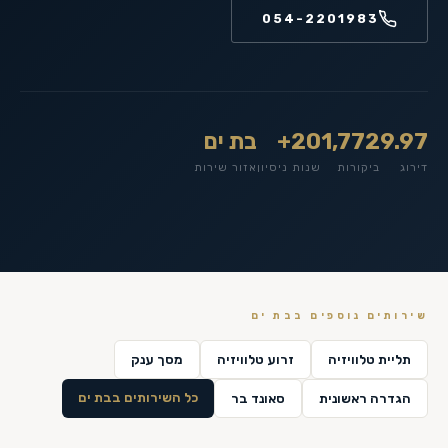
054-2201983
9.97
1,772
20+
בת ים
דירוג
ביקורות
שנות ניסיון
אזור שירות
שירותים נוספים ב
בת ים
תליית טלוויזיה
זרוע טלוויזיה
מסך ענק
כל השירותים ב
בת ים
הגדרה ראשונית
סאונד בר