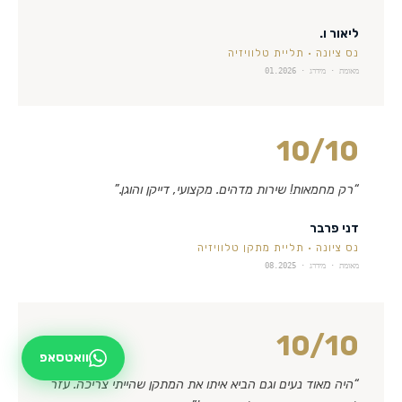
ליאור ו.
נס ציונה
·
תליית טלוויזיה
מאומת · מידרג ·
01.2026
10
/10
“
רק מחמאות! שירות מדהים. מקצועי, דייקן והוגן.
”
דני פרבר
נס ציונה
·
תליית מתקן טלוויזיה
מאומת · מידרג ·
08.2025
10
/10
וואטסאפ
“
היה מאוד נעים וגם הביא איתו את המתקן שהייתי צריכה. עזר