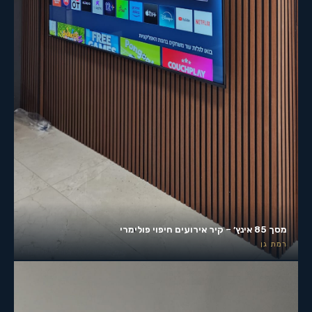
מסך 85 אינץ׳ – קיר אירועים חיפוי פולימרי
רמת גן