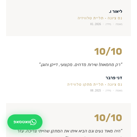
ליאור ו.
נס ציונה
·
תליית טלוויזיה
מאומת · מידרג ·
01.2026
10
/10
“
רק מחמאות! שירות מדהים. מקצועי, דייקן והוגן.
”
דני פרבר
נס ציונה
·
תליית מתקן טלוויזיה
מאומת · מידרג ·
08.2025
10
/10
וואטסאפ
“
היה מאוד נעים וגם הביא איתו את המתקן שהייתי צריכה. עזר