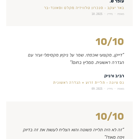
עופר ש.
באר יעקב
·
סנכרון טלוויזיה מקלט וסאונד-בר
מאומת · מידרג ·
10.2025
10
/10
“
דייקן, מקצועי ואכפתי. שמר על ניקיון מקסימלי ועזר עם
הגדרה ראשונית. ממליץ בחום!
”
רביב ורניק
נס ציונה
·
תליית זרוע + הגדרה ראשונית
מאומת · מידרג ·
09.2025
10
/10
“
זה לא היה תלייה פשוטה והוא הצליח לעשות את זה בדיוק
ויפה מאוד!
”