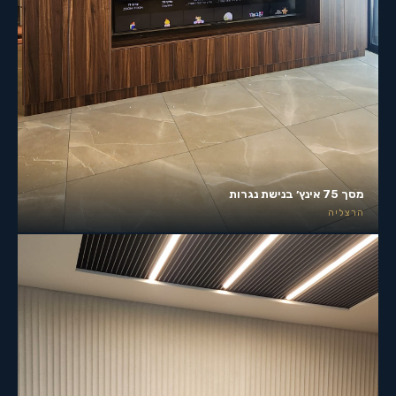
מסך 75 אינץ׳ בנישת נגרות
הרצליה