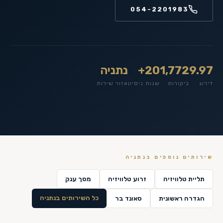
054-2201983
9.97
1,772
20+
נתניה
דירוג
ביקורות
שנות ניסיון
אזור שירות
שירותים נוספים ב
נתניה
תליית טלוויזיה
זרוע טלוויזיה
מסך ענק
כל השירותים ב
נתניה
הגדרה ראשונית
סאונד בר