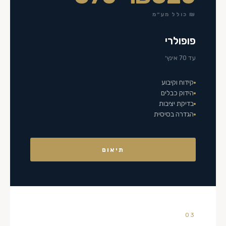
₪ כולל מע״מ
פופולרי
עד 70 אינץ׳
קידוח וקיבוע
הידוק כבלים
בדיקת יציבות
הגדרה בסיסית
תיאום
03