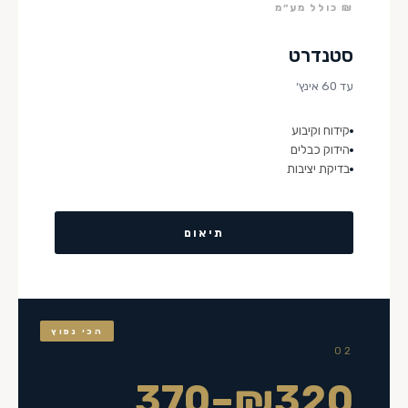
₪ כולל מע״מ
סטנדרט
עד 60 אינץ׳
קידוח וקיבוע
הידוק כבלים
בדיקת יציבות
תיאום
הכי נפוץ
02
₪320–370