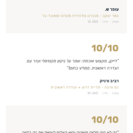
עופר ש.
באר יעקב
·
סנכרון טלוויזיה מקלט וסאונד-בר
מאומת · מידרג ·
10.2025
10
/10
“
דייקן, מקצועי ואכפתי. שמר על ניקיון מקסימלי ועזר עם
הגדרה ראשונית. ממליץ בחום!
”
רביב ורניק
נס ציונה
·
תליית זרוע + הגדרה ראשונית
מאומת · מידרג ·
09.2025
10
/10
“
זה לא היה תלייה פשוטה והוא הצליח לעשות את זה בדיוק