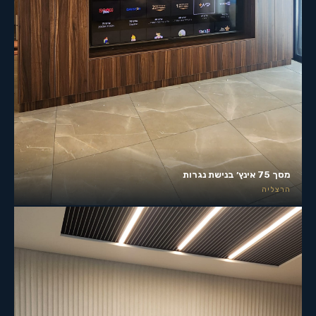
מסך 75 אינץ׳ בנישת נגרות
הרצליה