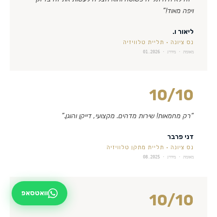
ויפה מאוד!
”
ליאור ו.
נס ציונה
·
תליית טלוויזיה
מאומת · מידרג ·
01.2026
10
/10
“
רק מחמאות! שירות מדהים. מקצועי, דייקן והוגן.
”
דני פרבר
נס ציונה
·
תליית מתקן טלוויזיה
מאומת · מידרג ·
08.2025
וואטסאפ
10
/10