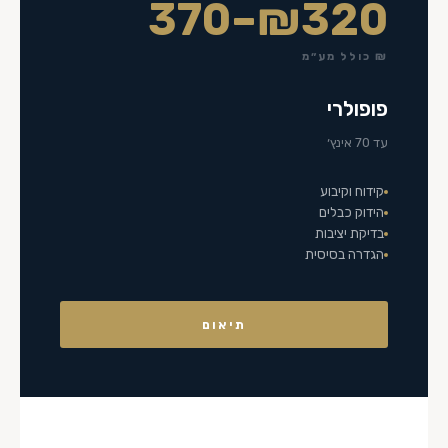
₪320–370
₪ כולל מע״מ
פופולרי
עד 70 אינץ׳
קידוח וקיבוע
הידוק כבלים
בדיקת יציבות
הגדרה בסיסית
תיאום