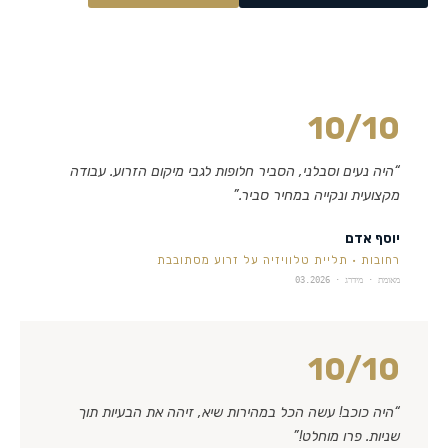
10
/10
“
היה נעים וסבלני, הסביר חלופות לגבי מיקום הזרוע. עבודה
מקצועית ונקייה במחיר סביר.
”
יוסף אדם
רחובות
·
תליית טלוויזיה על זרוע מסתובבת
מאומת · מידרג ·
03.2026
10
/10
“
היה כוכב! עשה הכל במהירות שיא, זיהה את הבעיות תוך
שניות. פרו מוחלט!
”