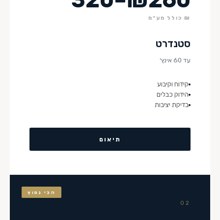
₪ כולל מע״מ
סטנדרט
עד 60 אינץ׳
קידוח וקיבוע
הידוק כבלים
בדיקת יציבות
תיאום
הכי נפוץ
02