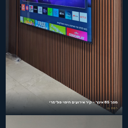
מסך 85 אינץ׳ – קיר אירועים חיפוי פולימרי
רמת גן