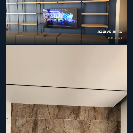
נגרות מעוצבת
נס ציונה